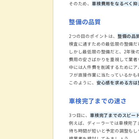
そのため、
車検費用をなるべく抑
整備の品質
2つの目のポイントは、
整備の品
検査に通すための最低限の整備だ
しかし最低限の整備だと、2年後
費用の安さばかりを重視して業者
中には人件費を削減するためにア
フが直接作業に当たっているかも
このように、
安心感を求める方は
車検完了までの速さ
3つ目に、
車検完了までのスピー
例えば、ディーラーでは車検完了
待ち時間が短いと予定の調整もし
検業者を検討してみましょう。