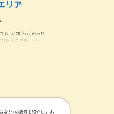
エリア
す。
加東市/
加西市/
南あわ
磨町/
新温泉町/
明石
/
神戸市北区/
神戸市
市長田区/
神戸市須磨
町/
高砂市/
要な5つの要素を紹介します。