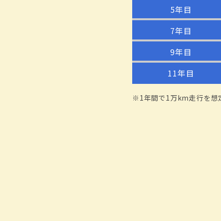
5年目
7年目
9年目
11年目
※1年間で1万km走行を想