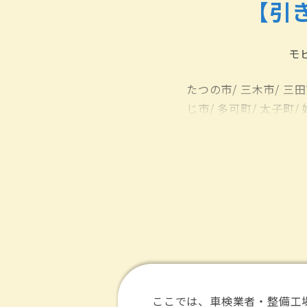
【引
モ
たつの市/
三木市/
三田
じ市/
多可町/
太子町/
市/
朝来市/
洲本市/
淡
垂水区/
神戸市垂水区/
区/
神河町/
福崎町/
稲
ここでは、車検業者・整備工