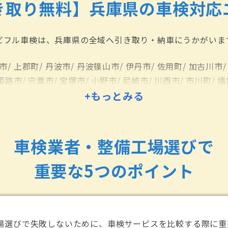
き取り無料】兵庫県の車検対応
ビフル車検は、兵庫県の全域へ引き取り・納車にうかがいま
市/
上郡町/
丹波市/
丹波篠山市/
伊丹市/
佐用町/
加古川市/
姫路市/
宍粟市/
宝塚市/
小野市/
尼崎市/
川西市/
市川町/
播
路市/
猪名川町/
相生市/
+もっとみる
神戸市/
神戸市中央区/
神戸市兵庫区
神戸市東灘区/
神戸市東灘区/
神戸市灘区/
神戸市西区/
神戸
美町/
芦屋市/
西宮市/
西脇市/
豊岡市/
赤穂市/
養父市/
香美
車検業者・整備工場選びで
重要な5つのポイント
場選びで失敗しないために、車検サービスを比較する際に重