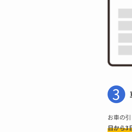
3
お車の引
日から3