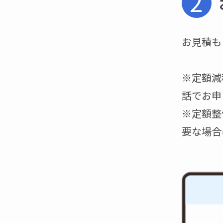
2
お見積も
※定額減
話でお申
※定額整
要な場合