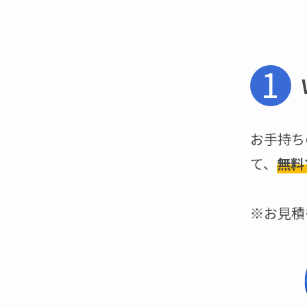
1
お手持ち
て、
無料
※お見積