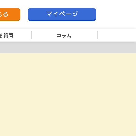
る質問
コラム
。