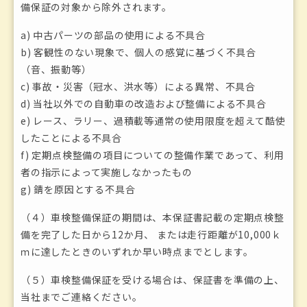
備保証の対象から除外されます。
a) 中古パーツの部品の使用による不具合
b) 客観性のない現象で、個人の感覚に基づく不具合
（音、振動等）
c) 事故・災害（冠水、洪水等）による異常、不具合
d) 当社以外での自動車の改造および整備による不具合
e) レース、ラリー、過積載等通常の使用限度を超えて酷使
したことによる不具合
f) 定期点検整備の項目についての整備作業であって、利用
者の指示によって実施しなかったもの
g) 錆を原因とする不具合
（４）車検整備保証の期間は、本保証書記載の定期点検整
備を完了した日から12か月、 または走行距離が10,000ｋ
ｍに達したときのいずれか早い時点までとします。
（５）車検整備保証を受ける場合は、保証書を準備の上、
当社までご連絡ください。