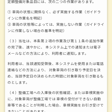
定額整備対象品目には、次の二つの作業があります。
① 車両の状態に関係なく、必ず実施する作業（ガイドラ
インに作業名を明記）
② 車両の状態等によっては、実施しない作業（ガイドライ
ンに作業しない場合の基準を明記）
（３）当社は、本条第２項の作業及び第１１条の追加作業
の完了後、速やかに、 本システム上での通知または電子
メールなどの方法により、利用者に通知します。
利用者は、当該通知受領後、本システムを使用または電話
連絡などの方法により、 対象車両の引き取り予定日を決
め、当該予定日の決められた時間に対象車両を引き取るも
のとします。
（４）整備工場への入庫後の状態確認、または車検実施中
に、対象車両が整備工場では 車検の受付ができない自動
車等であることが判明した場合、車検実施をお引き受けで
きないことがあります。