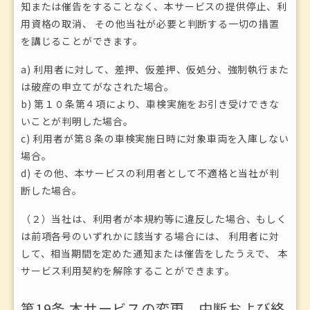
知または催告をすることなく、本サービスの提供停止、利
用資格の取消、 その他当社が必要と判断する一切の措置
を講じることができます。
a) 利用者に対して、差押、仮差押、仮処分、強制執行また
は破産の申立てがなされた場合。
b) 第１０条第４項により、車検実施をお引き受けできな
いことが判明した場合。
c) 利用者が第８条の車検実施日時に対象車両を入庫しない
場合。
d) その他、本サービスの利用者として不適格と当社が判
断した場合。
（２）当社は、利用者が本規約等に違反した場合、もしく
は前項各号のいずれかに該当する場合には、 利用者に対
して、相当期間を定めた通知または催告をしたうえで、 本
サービス利用契約を解除することができます。
第19条 本サービスの変更、中断および終