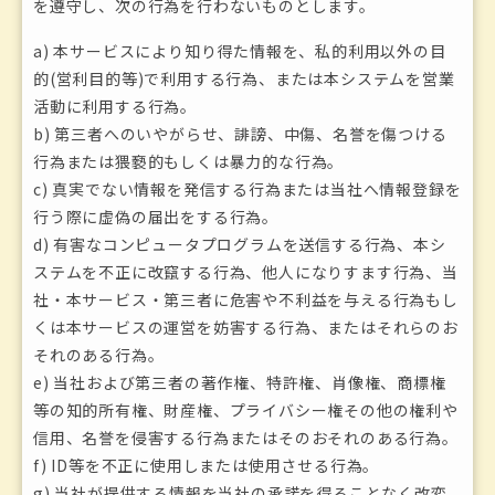
を遵守し、次の行為を行わないものとします。
a) 本サービスにより知り得た情報を、私的利用以外の目
的(営利目的等)で利用する行為、または本システムを営業
活動に利用する行為。
b) 第三者へのいやがらせ、誹謗、中傷、名誉を傷つける
行為または猥褻的もしくは暴力的な行為。
c) 真実でない情報を発信する行為または当社へ情報登録を
行う際に虚偽の届出をする行為。
d) 有害なコンピュータプログラムを送信する行為、本シ
ステムを不正に改竄する行為、他人になりすます行為、当
社・本サービス・第三者に危害や不利益を与える行為もし
くは本サービスの運営を妨害する行為、またはそれらのお
それのある行為。
e) 当社および第三者の著作権、特許権、肖像権、商標権
等の知的所有権、財産権、プライバシー権その他の権利や
信用、名誉を侵害する行為またはそのおそれのある行為。
f) ID等を不正に使用しまたは使用させる行為。
g) 当社が提供する情報を当社の承諾を得ることなく改変