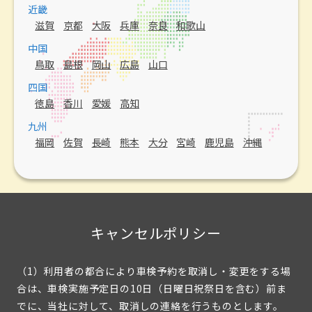
近畿
滋賀
京都
大阪
兵庫
奈良
和歌山
中国
鳥取
島根
岡山
広島
山口
四国
徳島
香川
愛媛
高知
九州
福岡
佐賀
長崎
熊本
大分
宮崎
鹿児島
沖縄
キャンセルポリシー
（1）利用者の都合により車検予約を取消し・変更をする場
合は、車検実施予定日の10日（日曜日祝祭日を含む）前ま
でに、当社に対して、取消しの連絡を行うものとします。