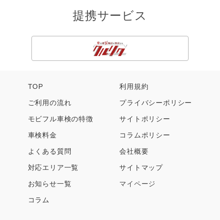
別）
両引取
用を除いた金額
提携サービス
前）
車検実施
3,000円（税別）に加えて、見
3,000円（税
予定日の
積り車検費用総額から法定費
別）に加え
当日（車
用を除いた金額と、自賠責解
て、自賠責解
両引取
約手数料実額
約手数料実額
後）
TOP
利用規約
ご利用の流れ
プライバシーポリシー
（３）キャンセル料および変更手数料は、当初のクレジット
モビフル車検の特徴
サイトポリシー
カード決済金額を修正することで精算させていただきます。
車検料金
コラムポリシー
利用者は、当社がこの方法で手数料を徴収することにご同意
よくある質問
会社概要
いただくものとします。
対応エリア一覧
サイトマップ
お知らせ一覧
マイページ
コラム