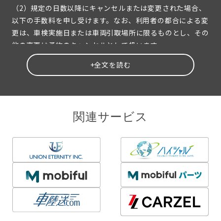
（2）規定の日数以降にキャンセルまたは変更された場合、
以下の手数料を申し受けます。なお、利用者の都合による変
更は、車検実施日または車両引取場所に限るものとし、その
他の変更は予約のキャンセルとして扱います。
+全文を読む
キャンセル料
変更手数料
車検実施
予定日の
無料
無料
関連サービス
10日前ま
で
車検実施
予定日の9
3,000円（税
3,000円（税別）
日前から
別）
前日まで
車検実施
予定日の
3,000円（税別）に加えて、見
3,000円（税
当日（車
積り車検費用総額から法定費