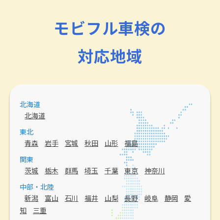
モビフル車検の
対応地域
北海道
北海道
東北
青森
岩手
宮城
秋田
山形
福島
関東
茨城
栃木
群馬
埼玉
千葉
東京
神奈川
中部・北陸
新潟
富山
石川
福井
山梨
長野
岐阜
静岡
愛
知
三重