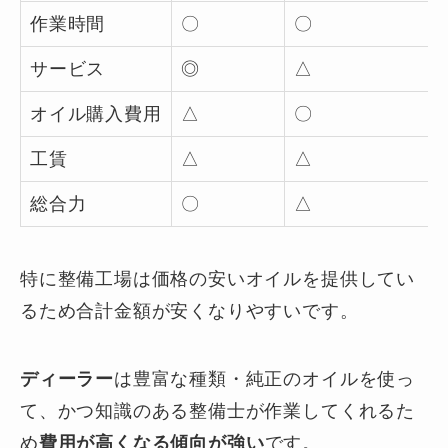
作業時間
〇
〇
サービス
◎
△
オイル購入費用
△
〇
工賃
△
△
総合力
〇
△
特に整備工場は価格の安いオイルを提供してい
るため合計金額が安くなりやすいです。
ディーラー
は豊富な種類・純正のオイルを使っ
て、かつ知識のある整備士が作業してくれるた
め
費用が高くなる傾向が強い
です。