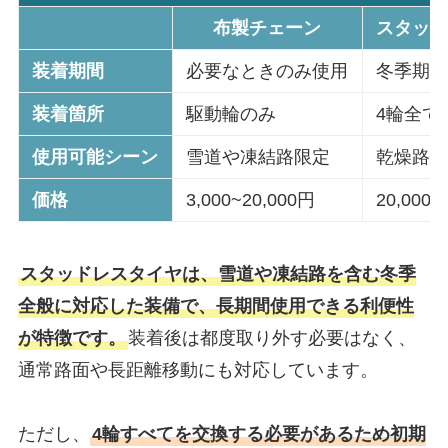
布製チェーン
スタッ
装着期間
必要なときのみ使用
冬季期
装着箇所
駆動輪のみ
4輪全て
使用可能シーン
雪道や凍結路限定
乾燥路
価格
3,000~20,000円
20,000~
スタッドレスタイヤは、雪道や凍結路を含む冬季
全般に対応した装備で、長期間使用できる利便性
が特徴です。
装着後は都度取り外す必要はなく、
通常路面や長距離移動にも対応しています。
ただし、
4輪すべてを交換する必要があるため初期