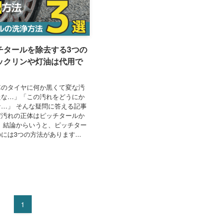
チタールを除去する3つの
ックリンや灯油は代用で
車のタイヤに何か黒くて変な汚
たな…」「この汚れをどうにか
…」 そんな疑問に答える記事
だ汚れの正体はピッチタールか
 結論からいうと、ピッチター
には3つの方法があります...
1