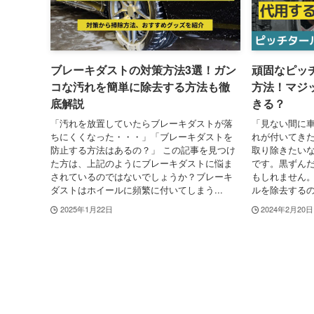
ブレーキダストの対策方法3選！ガン
頑固なピッ
コな汚れを簡単に除去する方法も徹
方法！マジ
底解説
きる？
「汚れを放置していたらブレーキダストが落
「見ない間に
ちにくくなった・・・」「ブレーキダストを
れが付いてき
防止する方法はあるの？」 この記事を見つけ
取り除きたいな
た方は、上記のようにブレーキダストに悩ま
です。黒ずん
されているのではないでしょうか？ブレーキ
もしれません。
ダストはホイールに頻繁に付いてしまう...
ルを除去するの
2025年1月22日
2024年2月20日