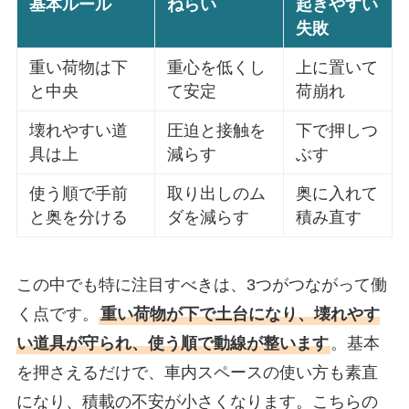
基本ルール
ねらい
起きやすい
失敗
重い荷物は下
重心を低くし
上に置いて
と中央
て安定
荷崩れ
壊れやすい道
圧迫と接触を
下で押しつ
具は上
減らす
ぶす
使う順で手前
取り出しのム
奥に入れて
と奥を分ける
ダを減らす
積み直す
この中でも特に注目すべきは、3つがつながって働
く点です。
重い荷物が下で土台になり、壊れやす
い道具が守られ、使う順で動線が整います
。基本
を押さえるだけで、車内スペースの使い方も素直
になり、積載の不安が小さくなります。こちらの