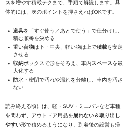
ス
を増やす積載テクまで、手順で解説します。具
体的には、次のポイントを押さえればOKです。
道具
を「すぐ使う／あとで使う」で仕分けし、
積む順番を決める
重い
荷物
は下・中央、軽い物は上で
積載
を安定
させる
収納
ボックスで形をそろえ、車内
スペース
を最
大化する
防水・密閉で汚れや濡れを分離し、車内を汚さ
ない
読み終える頃には、軽・SUV・ミニバンなど車種
を問わず、アウトドア用品を
崩れない＆取り出し
やすい
形で積めるようになり、到着後の設営も帰