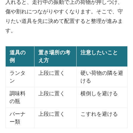
入れると、走行中の振動で上の荷物が押しつけ、
傷や割れにつながりやすくなります。そこで、守
りたい道具を先に決めて配置すると整理が進みま
す。
道具の
置き場所の考
注意したいこと
例
え方
ランタ
上段に置く
硬い荷物の隣を避
ン
ける
調味料
上段に置く
横倒しを避ける
の瓶
バーナ
上段に置く
こすれを避ける
ー類