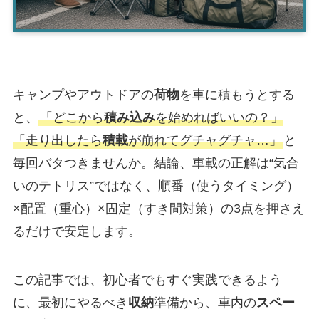
キャンプやアウトドアの
荷物
を車に積もうとする
と、
「どこから
積み込み
を始めればいいの？」
「走り出したら
積載
が崩れてグチャグチャ…」
と
毎回バタつきませんか。結論、車載の正解は“気合
いのテトリス”ではなく、順番（使うタイミング）
×配置（重心）×固定（すき間対策）の3点を押さえ
るだけで安定します。
この記事では、初心者でもすぐ実践できるよう
に、最初にやるべき
収納
準備から、車内の
スペー