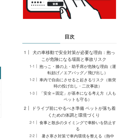
目次
犬の車移動で安全対策が必要な理由：抱っ
こが危険になる場面と事故リスク
抱っこ・膝の上・助手席が危険な理由（運
転妨げ／エアバッグ／飛び出し）
車内で自由にさせると起きるリスク（衝突
時の投げ出し・二次事故）
「安全＝固定」が基本になる考え方（人も
ペットも守る）
ドライブ前にやるべき準備 ペットが落ち着
くための体調と環境づくり
食事と散歩のタイミングで車酔いを防止す
る
暑さ寒さ対策で車内環境を整える（熱中