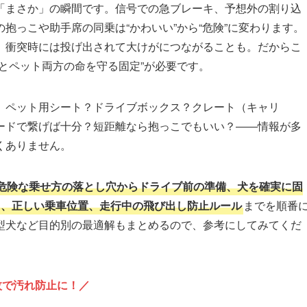
「まさか」の瞬間です。信号での急ブレーキ、予想外の割り込
抱っこや助手席の同乗は“かわいい”から“危険”に変わります。
、衝突時には投げ出されて大けがにつながることも。だからこ
とペット両方の命を守る固定”が必要です。
。ペット用シート？ドライブボックス？クレート（キャリ
ードで繋げば十分？短距離なら抱っこでもいい？――情報が多
くありません。
危険な乗せ方の落とし穴からドライブ前の準備、犬を確実に固
）、正しい乗車位置、走行中の飛び出し防止ルール
までを順番
型犬など目的別の最適解もまとめるので、参考にしてみてくだ
枚で汚れ防止に！／