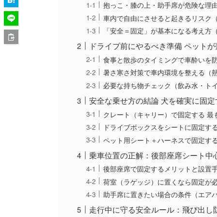
抱っこ・膝の上・助手席が危険な理
車内で自由にさせると起きるリスク
「安全＝固定」が基本になる考え方
ドライブ前にやるべき準備 ペット
食事と散歩のタイミングで車酔いを
暑さ寒さ対策で車内環境を整える（
必要な持ち物チェック（飲み水・ト
安全な乗せ方の結論 犬を確実に固
クレート（キャリー）で固定する 最
ドライブボックスをシートに固定する
ペット用シート＋ハーネスで固定する
乗車位置の正解：後部座席シート中
後部座席で固定するメリットと設置
荷室（ラゲッジ）に置くなら固定が
助手席に置きたい場合の条件（エア
走行中に守る安全ルール：飛び出し