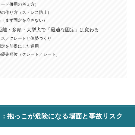
リード併用の考え方）
憩の作り方（ストレス防止）
処（まず固定を崩さない）
距離・多頭・大型犬で「最適な固定」は変わる
クス／クレートと体勢づくり
固定を前提にした運用
の優先順位（クレート／シート）
由：抱っこが危険になる場面と事故リスク