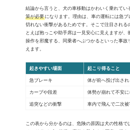
結論から言うと、犬の車移動はかわいく乗れてい
策が必要
になります。理由は、車の運転には急ブ
切れない衝撃があるためです。そこで注目される
とえば抱っこや助手席は一見安心に見えますが、
操作を邪魔する、同乗者へぶつかるといった事故
えます。
起きやすい場面
起こり得ること
急ブレーキ
体が前へ投げ出され
カーブや段差
体勢が崩れて不安に
追突などの衝撃
車内で飛んで二次被
この表から分かるのは、危険の原因は犬の性格で