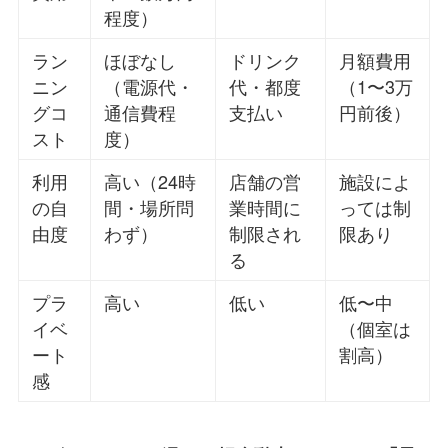
程度）
ラン
ほぼなし
ドリンク
月額費用
ニン
（電源代・
代・都度
（1〜3万
グコ
通信費程
支払い
円前後）
スト
度）
利用
高い（24時
店舗の営
施設によ
の自
間・場所問
業時間に
っては制
由度
わず）
制限され
限あり
る
プラ
高い
低い
低〜中
イベ
（個室は
ート
割高）
感