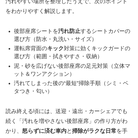
汚れやすい場所を整理したうえで、次のポイント
をわかりやすく解説します。
後部座席シートを
汚れ防止
するシートカバーの
選び方（防水・丸洗い・サイズ）
運転席背面の
キック
対策に効くキックガードの
選び方（範囲・拭きやすさ・収納）
泥・砂を広げない後部座席の足元対策（立体マ
ット＆ワンアクション）
汚れてしまった後の“最短”掃除手順（シミ・ベ
タつき・匂い）
読み終える頃には、送迎・遠出・カーシェアでも
続く「汚れを増やさない後部座席」の作り方がわ
かり、
怒らずに済む車内
と
掃除がラクな日常
を手