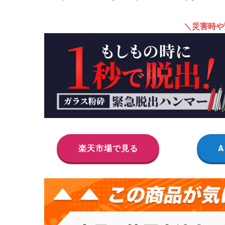
＼災害時や
楽天市場で見る
A