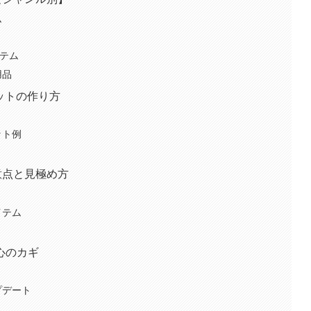
ム
イテム
用品
セットの作り方
ット例
意点と見極め方
イテム
心のカギ
ト
プデート