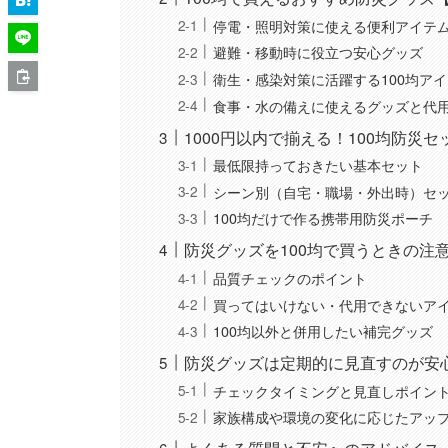
停電・照明対策に使える便利アイテ
避難・移動時に役立つ安心グッズ
衛生・感染対策に活躍する100均ア
食事・水の備えに使えるグッズと代
1000円以内で揃える！100均防災
最低限持っておきたい基本セット
シーン別（自宅・職場・外出時）セ
100均だけで作る携帯用防災ポーチ
防災グッズを100均で買うときの注
品質チェックのポイント
買ってはいけない・代用できないア
100均以外と併用したい補完グッズ
防災グッズは定期的に見直すのが安
チェックタイミングと見直しポイン
家族構成や環境の変化に応じたアッ