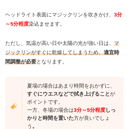
ヘッドライト表面にマジックリンを吹きかけ、
3分
～5分程度
染込ませます。
ただし、
気温が高い日や太陽の光が強い日は、
マ
ジックリンがすぐに乾燥してしまう
ため、
適宜時
間調整が必要
となります。
夏場の場合はあまり時間をおかずに、
すぐにウエスなどで拭き上げること
が
ポイントです。
一方、冬場の場合は
3分～5分程度
しっ
かりと時間を置いた
方が良いでしょ
う
。