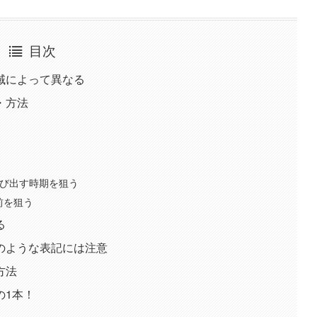
目次
域によって異なる
・方法
並び出す時期を狙う
前を狙う
る
のような表記には注意
方法
の1本！