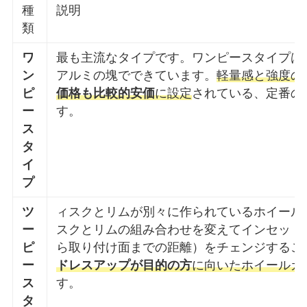
種
説明
類
ワ
最も主流なタイプです。ワンピースタイプは
ン
アルミの塊でできています。
軽量感と強度の
ピ
価格も比較的安価
に設定
されている、定番の
ー
す。
ス
タ
イ
プ
ツ
ィスクとリムが別々に作られているホイール
ー
スクとリムの組み合わせを変えてインセット
ピ
ら取り付け面までの距離）をチェンジするこ
ー
ドレスアップが目的の方
に向いたホイールカ
ス
す。
タ