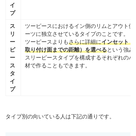
イ
プ
ス
ツーピースにおけるイン側のリムとアウト側
リ
ーツに独立させているタイプのことです。
ー
ツーピースよりも
さらに詳細に
インセット（
ピ
取り付け面までの距離）を選べる
という強み
ー
スリーピースタイプを構成するそれぞれのパ
ス
材で作ることもできます。
タ
イ
プ
タイプ別の向いている人は下記の通りです。