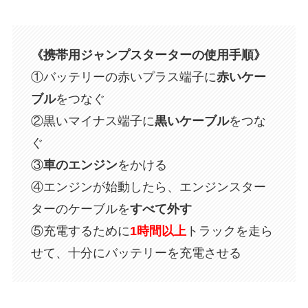
《携帯用ジャンプスターターの使用手順》
①バッテリーの赤いプラス端子に
赤いケー
ブル
をつなぐ
②黒いマイナス端子に
黒いケーブル
をつな
ぐ
③
車のエンジン
をかける
④エンジンが始動したら、エンジンスター
ターのケーブルを
すべて外す
⑤充電するために
1時間以上
トラックを走ら
せて、十分にバッテリーを充電させる