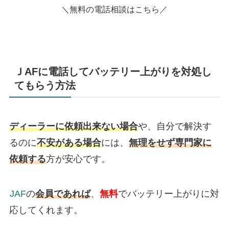
＼無料の電話相談はこちら／
ＪAFに電話してバッテリー上がりを対処し
てもらう方法
ディーラーに依頼出来ない場合
や、自分で解決す
るのに
不安がある場合
には、
無理をせず専門家に
依頼する
方が安心です。
JAF
の
会員であれば
、
無料
でバッテリー上がりに対
応してくれます。