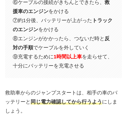
⑥ケーブルの接続がきちんとできたら、
救
援車のエンジン
をかける
⑦約1分後、バッテリーが上がった
トラック
のエンジン
をかける
⑧エンジンがかかったら、つないだ時と
反
対の手順
でケーブルを外していく
⑨充電するために
1時間以上車
を走らせて、
十分にバッテリーを充電させる
救助車からのジャンプスタートは、相手の車のバ
ッテリーと
同じ電力確認してから行うよう
にしま
しょう。