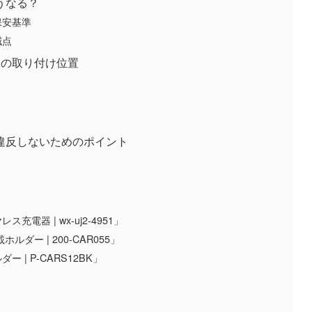
うなる？
保安基準
減点
つの取り付け位置
違反しないためのポイント
選
器 | wx-uj2-4951」
ー | 200-CAR055」
| P-CARS12BK」