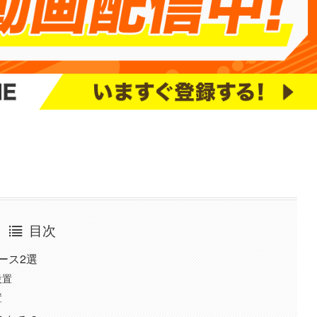
目次
ース2選
設置
置