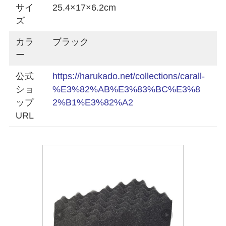
サイ
25.4×17×6.2cm
ズ
カラ
ブラック
ー
公式
https://harukado.net/collections/carall-
ショ
%E3%82%AB%E3%83%BC%E3%8
ップ
2%B1%E3%82%A2
URL